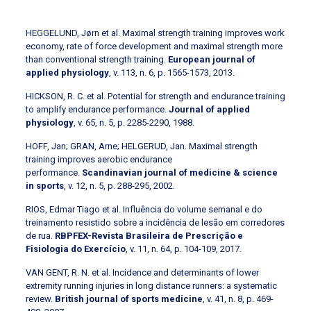
HEGGELUND, Jørn et al. Maximal strength training improves work
economy, rate of force development and maximal strength more
than conventional strength training.
European journal of
applied physiology
, v. 113, n. 6, p. 1565-1573, 2013.
HICKSON, R. C. et al. Potential for strength and endurance training
to amplify endurance performance.
Journal of applied
physiology
, v. 65, n. 5, p. 2285-2290, 1988.
HOFF, Jan; GRAN, Arne; HELGERUD, Jan. Maximal strength
training improves aerobic endurance
performance.
Scandinavian journal of medicine & science
in sports
, v. 12, n. 5, p. 288-295, 2002.
RIOS, Edmar Tiago et al. Influência do volume semanal e do
treinamento resistido sobre a incidência de lesão em corredores
de rua.
RBPFEX-Revista Brasileira de Prescrição e
Fisiologia do Exercício
, v. 11, n. 64, p. 104-109, 2017.
VAN GENT, R. N. et al. Incidence and determinants of lower
extremity running injuries in long distance runners: a systematic
review.
British journal of sports medicine
, v. 41, n. 8, p. 469-