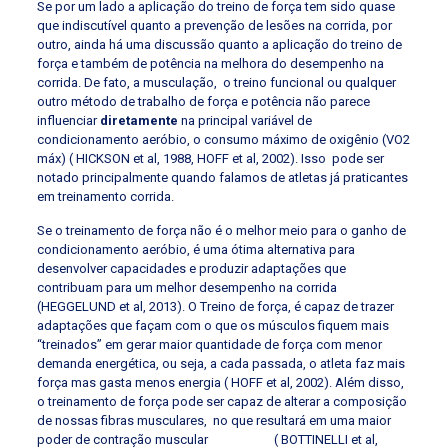
Se por um lado a aplicação do treino de força tem sido quase
que indiscutível quanto a prevenção de lesões na corrida, por
outro, ainda há uma discussão quanto a aplicação do treino de
força e também de potência na melhora do desempenho na
corrida. De fato, a musculação, o treino funcional ou qualquer
outro método de trabalho de força e potência não parece
influenciar
diretamente
na principal variável de
condicionamento aeróbio, o consumo máximo de oxigênio (VO2
máx) ( HICKSON et al, 1988, HOFF et al, 2002). Isso pode ser
notado principalmente quando falamos de atletas já praticantes
em treinamento corrida.
Se o treinamento de força não é o melhor meio para o ganho de
condicionamento aeróbio, é uma ótima alternativa para
desenvolver capacidades e produzir adaptações que
contribuam para um melhor desempenho na corrida
(
HEGGELUND et al, 2013). O Treino de força, é capaz de trazer
adaptações que façam com o que os músculos fiquem mais
“treinados” em gerar maior quantidade de força com menor
demanda energética, ou seja, a cada passada, o atleta faz mais
força mas gasta menos energia (
HOFF et al, 2002). Além disso,
o treinamento de força pode ser capaz de alterar a composição
de nossas fibras musculares, no que resultará em uma maior
poder de contração muscular (
BOTTINELLI et al,