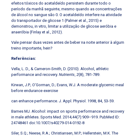
efeitos tóxicos do acetaldeído persistem durante todo o
período da manhã seguinte, mesmo quando as concentrações
de álcool no sangue são 0. O acetaldeído interfere na atividade
do transportador de glicose 1 (Palmer et al., 2015) e
demonstrou, in vitro, limitar a utilização de glicose aeróbia e
anaeróbia (Finlay et al., 2012).
Vale pensar duas vezes antes de beber na noite anterior à algum
treino importante, hein?
Referências:
Vella, L. D., & Cameron-Smith, D. (2010). Alcohol, athletic
performance and recovery.
Nutrients
,
2
(8), 781-789.
Kirwan, J.P.; O’Gorman, D.; Evans, W.J. A moderate glycemic meal
before endurance exercise
can enhance performance. J. Appl. Physiol. 1998, 84, 53-59.
Barnes MJ. Alcohol: impact on sports performance and recovery
in male athletes. Sports Med. 2014;44(7):909–919. PubMed ID:
24748461 doi:10.1007/s40279-014-0192-8
Siler, S.Q.; Neese, R.A.; Christiansen, M.P.; Hellerstein, M.K. The