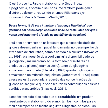
já está presente. Para o metabolismo, o álcool induz
hipoglicemia, e por fim o seu consumo também pode gerar
distúrbios de sono, reduzindo o tempo REM (
rapid eye
movemen
t) (Vella & Cameron-Smith, 2010).
Dessa forma, já dá para imaginar a “bagunça fisiológica” que
geramos em nosso corpo após uma noite de festa. Mas por que a
nossa performance é afetada na manhã do dia seguinte?
Está bem documentado na literatura que a disponibilidade de
glicose desempenha um papel fundamental no desempenho de
atividades de endurance, como a corrida e o ciclismo (Kirwan et
al., 1998), e a ingestão de álcool diminui a disponibilidade de
glicogênio (uma macromolécula formada por milhares de
unidades de glicose) (Barnes, 2010), tanto do glicogênio
armazenado no fígado (Siler et al., 1998) quanto o glicogênio
armazenado no músculo esquelético (Jorfeldt et al., 1978) e que
a ressaca está associada à redução das concentrações de
glicose no sangue, o que pode reduzir as contribuições das vias
aeróbias e anaeróbias (Shaw et al., 2021).
Também tem sido discutido que o
acetaldeído
, um produto
resultante do metabolismo do etanol, também contribui para o
mau desempenho na manhã seguinte à ingestão de álcool. Os