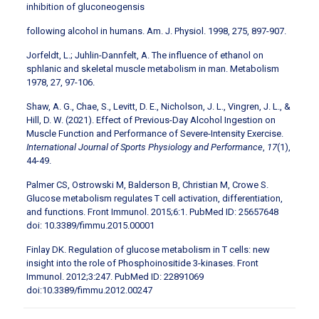
inhibition of gluconeogensis
following alcohol in humans. Am. J. Physiol. 1998, 275, 897-907.
Jorfeldt, L.; Juhlin-Dannfelt, A. The influence of ethanol on
sphlanic and skeletal muscle metabolism in man. Metabolism
1978, 27, 97-106.
Shaw, A. G., Chae, S., Levitt, D. E., Nicholson, J. L., Vingren, J. L., &
Hill, D. W. (2021). Effect of Previous-Day Alcohol Ingestion on
Muscle Function and Performance of Severe-Intensity Exercise.
International Journal of Sports Physiology and Performance
,
17
(1),
44-49.
Palmer CS, Ostrowski M, Balderson B, Christian M, Crowe S.
Glucose metabolism regulates T cell activation, differentiation,
and functions. Front Immunol. 2015;6:1. PubMed ID: 25657648
doi: 10.3389/fimmu.2015.00001
Finlay DK. Regulation of glucose metabolism in T cells: new
insight into the role of Phosphoinositide 3-kinases. Front
Immunol. 2012;3:247. PubMed ID: 22891069
doi:10.3389/fimmu.2012.00247