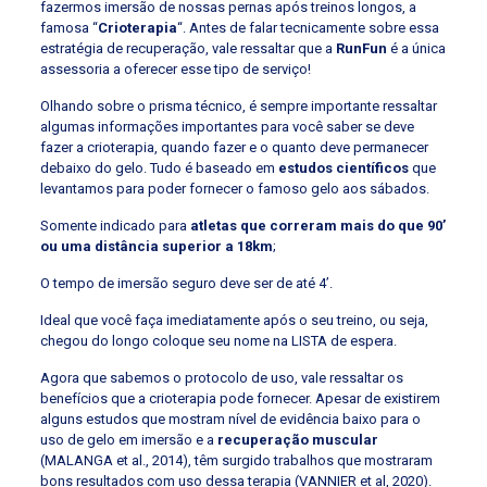
fazermos imersão de nossas pernas após treinos longos, a
famosa “
Crioterapia
“. Antes de falar tecnicamente sobre essa
estratégia de recuperação, vale ressaltar que a
RunFun
é a única
assessoria a oferecer esse tipo de serviço!
Olhando sobre o prisma técnico, é sempre importante ressaltar
algumas informações importantes para você saber se deve
fazer a crioterapia, quando fazer e o quanto deve permanecer
debaixo do gelo. Tudo é baseado em
estudos científicos
que
levantamos para poder fornecer o famoso gelo aos sábados.
Somente indicado para
atletas que correram mais do que 90’
ou uma distância superior a 18km
;
O tempo de imersão seguro deve ser de até 4’.
Ideal que você faça imediatamente após o seu treino, ou seja,
chegou do longo coloque seu nome na LISTA de espera.
Agora que sabemos o protocolo de uso, vale ressaltar os
benefícios que a crioterapia pode fornecer. Apesar de existirem
alguns estudos que mostram nível de evidência baixo para o
uso de gelo em imersão e a
recuperação muscular
(MALANGA et al., 2014), têm surgido trabalhos que mostraram
bons resultados com uso dessa terapia (VANNIER et al, 2020).