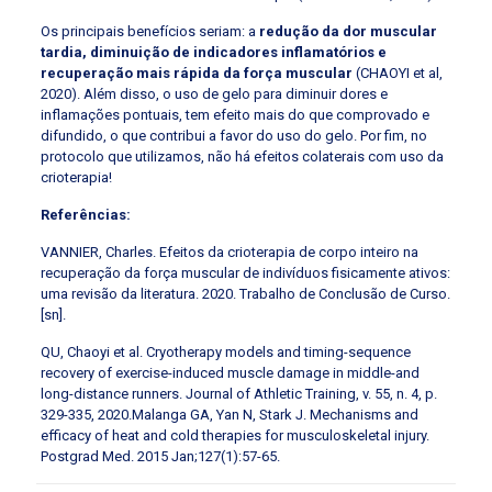
Os principais benefícios seriam: a
redução da dor muscular
tardia, diminuição de indicadores inflamatórios e
recuperação mais rápida da força muscular
(CHAOYI et al,
2020). Além disso, o uso de gelo para diminuir dores e
inflamações pontuais, tem efeito mais do que comprovado e
difundido, o que contribui a favor do uso do gelo. Por fim, no
protocolo que utilizamos, não há efeitos colaterais com uso da
crioterapia!
Referências:
VANNIER, Charles. Efeitos da crioterapia de corpo inteiro na
recuperação da força muscular de indivíduos fisicamente ativos:
uma revisão da literatura. 2020. Trabalho de Conclusão de Curso.
[sn].
QU, Chaoyi et al. Cryotherapy models and timing-sequence
recovery of exercise-induced muscle damage in middle-and
long-distance runners. Journal of Athletic Training, v. 55, n. 4, p.
329-335, 2020.Malanga GA, Yan N, Stark J. Mechanisms and
efficacy of heat and cold therapies for musculoskeletal injury.
Postgrad Med. 2015 Jan;127(1):57-65.