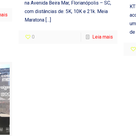
na Avenida Beira Mar, Florianópolis – SC,
KT
com distâncias de: 5K, 10K e 21k. Meia
mais
ac
Maratona
[…]
um
de
0
Leia mais