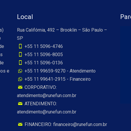
Local
Par
s)
Rua Califórnia, 492 – Brooklin – São Paulo –
e
SP
de
+55 11 5096-4746
os
+55 11 5096-8005
de
+55 11 5096-0136
dos e
+55 11 99659-9270 - Atendimento
+55 11 99641-2915 - Financeiro
CORPORATIVO:
atendimento@runefun.com.br
ATENDIMENTO:
atendimento@runefun.com.br
FINANCEIRO: financeiro@runefun.com.br