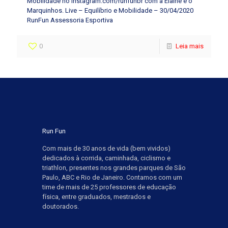
Mobilidade no Instagram.com/runfunbr com a Elaine e o
Marquinhos. Live – Equilíbrio e Mobilidade – 30/04/2020
RunFun Assessoria Esportiva
0
Leia mais
Run Fun
Com mais de 30 anos de vida (bem vividos)
dedicados à corrida, caminhada, ciclismo e
triathlon, presentes nos grandes parques de São
Paulo, ABC e Rio de Janeiro. Contamos com um
time de mais de 25 professores de educação
física, entre graduados, mestrados e
doutorados.