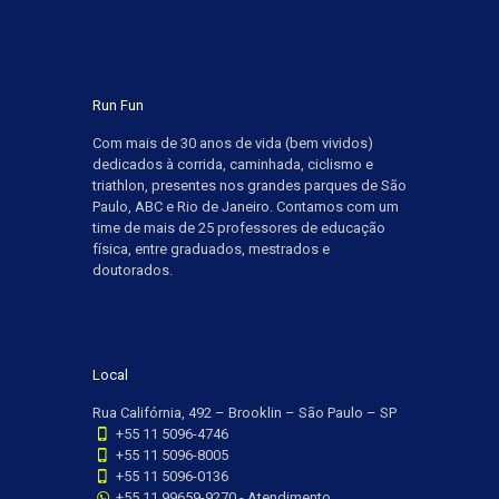
Run Fun
Com mais de 30 anos de vida (bem vividos)
dedicados à corrida, caminhada, ciclismo e
triathlon, presentes nos grandes parques de São
Paulo, ABC e Rio de Janeiro. Contamos com um
time de mais de 25 professores de educação
física, entre graduados, mestrados e
doutorados.
Local
Rua Califórnia, 492 – Brooklin – São Paulo – SP
+55 11 5096-4746
+55 11 5096-8005
+55 11 5096-0136
+55 11 99659-9270 - Atendimento