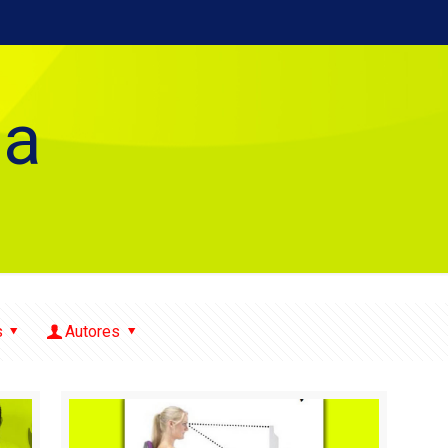
ia
s
Autores